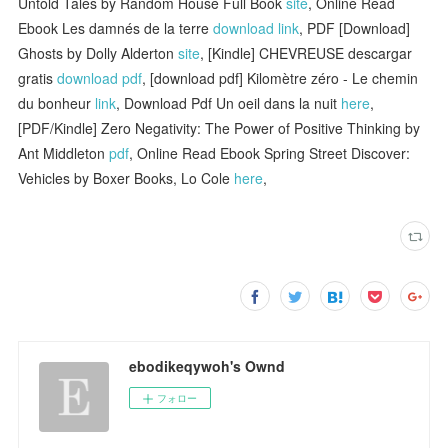
Untold Tales by Random House Full Book
site
, Online Read
Ebook Les damnés de la terre
download link
, PDF [Download]
Ghosts by Dolly Alderton
site
, [Kindle] CHEVREUSE descargar
gratis
download pdf
, [download pdf] Kilomètre zéro - Le chemin
du bonheur
link
, Download Pdf Un oeil dans la nuit
here
,
[PDF/Kindle] Zero Negativity: The Power of Positive Thinking by
Ant Middleton
pdf
, Online Read Ebook Spring Street Discover:
Vehicles by Boxer Books, Lo Cole
here
,
ebodikeqywoh's Ownd
フォロー