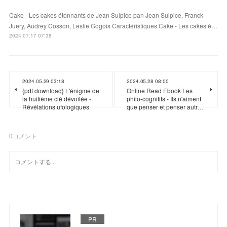
Cake - Les cakes étonnants de Jean Sulpice pan Jean Sulpice, Franck
Juery, Audrey Cosson, Leslie Gogois Caractéristiques Cake - Les cakes é…
2024.07.17 07:38
2024.05.29 03:18
2024.05.28 08:00
{pdf download} L'énigme de
Online Read Ebook Les
la huitième clé dévoilée -
philo-cognitifs - Ils n'aiment
Révélations ufologiques
que penser et penser autr…
0
コメント
PR