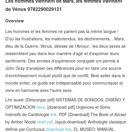
Les hommes viennent de Mars, les femmes viennent
de Vénus 9782290029121
Overview
Les hommes et les femmes ne parlent pas la même langue !
D'où les frustrations, les malentendus, les déchirements... Mars,
dieu de la Guerre, Vénus, déesse de l'Amour : les deux sexes se
ressemblent peu dans leur manière d'agir et d'exprimer leurs
sentiments. Des années d'expérience conjugale ont permis à
John Gray d'analyser ces différences pour en faire une source
d'enrichissement mutuel plutôt que de conflit. Best-seller dans le
monde entier, ce guide est indispensable pour communiquer et
vivre en harmonie avec l'autre sexe.
Lire aussi: [Descargar pdf] SISTEMAS DE SONIDOS: DISEÑO Y
OPTIMIZACION
here
, [download pdf] Urgences et Soins
Intensifs de Cardiologie
link
, PDF [Download] The Book of Azrael
by Amber Nicole
read pdf
, {epub download} Anthologie classique
définie par Confucius
download link
, EL MUSEO: MANUAL